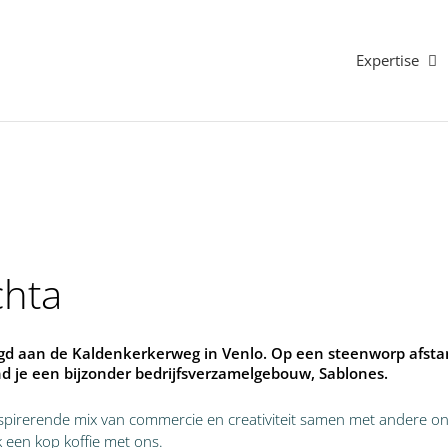
Expertise
chta
igd aan de Kaldenkerkerweg in Venlo. Op een steenworp afst
nd je een bijzonder bedrijfsverzamelgebouw, Sablones.
nspirerende mix van commercie en creativiteit samen met andere o
k een kop koffie met ons.