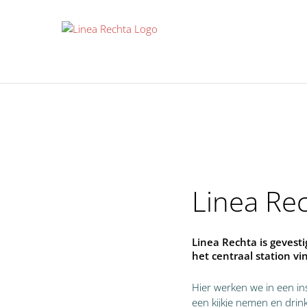
Ga
naar
inhoud
Linea Re
Linea Rechta is gevest
het centraal station vi
Hier werken we in een i
een kijkje nemen en drin