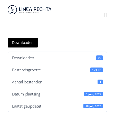
Ga
naar
inhoud
Downloaden
Downloaden
22
Bestandsgrootte
123 KB
Aantal bestanden
1
Datum plaatsing
1 juni, 2022
Laatst geüpdatet
18 juli, 2023