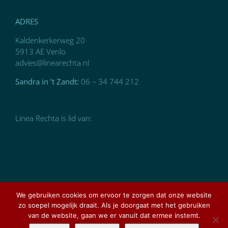
ADRES
Kaldenkerkerweg 20
5913 AE Venlo
advies@linearechta.nl
Sandra in ’t Zandt:
06 – 34 744 212
Linea Rechta is lid van:
We gebruiken cookies om ervoor te zorgen dat onze website
zo soepel mogelijk draait. Als je doorgaat met het gebruiken
van de website, gaan we er vanuit dat ermee instemt.
Ontworpen en gerealiseerd door
AMCLOUT graphic