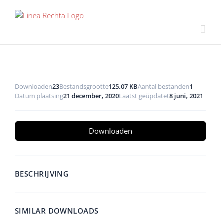
Ga
naar
inhoud
Downloaden
23
Bestandsgrootte
125.07 KB
Aantal bestanden
1
Datum plaatsing
21 december, 2020
Laatst geüpdatet
8 juni, 2021
Downloaden
BESCHRIJVING
SIMILAR DOWNLOADS