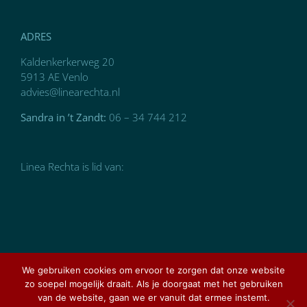
ADRES
Kaldenkerkerweg 20
5913 AE Venlo
advies@linearechta.nl
Sandra in ’t Zandt:
06 – 34 744 212
Linea Rechta is lid van:
We gebruiken cookies om ervoor te zorgen dat onze website
zo soepel mogelijk draait. Als je doorgaat met het gebruiken
van de website, gaan we er vanuit dat ermee instemt.