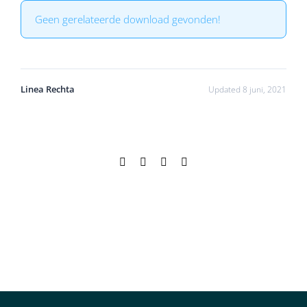
Geen gerelateerde download gevonden!
Linea Rechta
Updated 8 juni, 2021
Facebook
X
LinkedIn
E-
mail