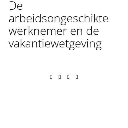
De
arbeidsongeschikte
werknemer en de
vakantiewetgeving
Facebook
X
LinkedIn
E-
mail