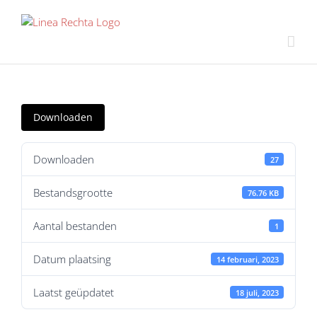
Ga
naar
inhoud
Downloaden
Downloaden
27
Bestandsgrootte
76.76 KB
Aantal bestanden
1
Datum plaatsing
14 februari, 2023
Laatst geüpdatet
18 juli, 2023