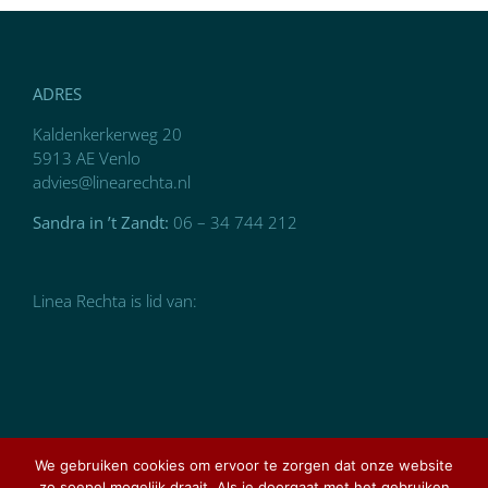
ADRES
Kaldenkerkerweg 20
5913 AE Venlo
advies@linearechta.nl
Sandra in ’t Zandt:
06 – 34 744 212
Linea Rechta is lid van:
We gebruiken cookies om ervoor te zorgen dat onze website
zo soepel mogelijk draait. Als je doorgaat met het gebruiken