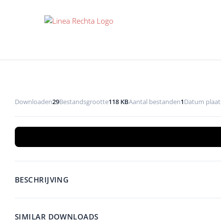
Ga
naar
inhoud
Downloaden
29
Bestandsgrootte
118 KB
Aantal bestanden
1
Datum plaat
BESCHRIJVING
SIMILAR DOWNLOADS