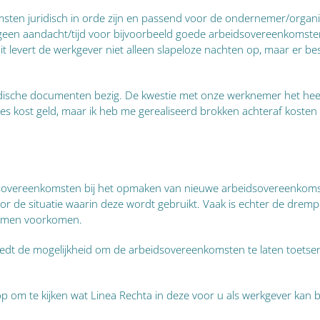
msten juridisch in orde zijn en passend voor de ondernemer/organ
n aandacht/tijd voor bijvoorbeeld goede arbeidsovereenkomsten. 
it levert de werkgever niet alleen slapeloze nachten op, maar er 
uridische documenten bezig. De kwestie met onze werknemer het heef
es kost geld, maar ik heb me gerealiseerd brokken achteraf kosten
dsovereenkomsten bij het opmaken van nieuwe arbeidsovereenkoms
oor de situatie waarin deze wordt gebruikt. Vaak is echter de dremp
lemen voorkomen.
edt de mogelijkheid om de arbeidsovereenkomsten te laten toetsen
op
om te kijken wat Linea Rechta in deze voor u als werkgever kan 