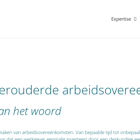
Expertise
 verouderde arbeids­­over
an het woord
maken van arbeidsovereenkomsten. Van bepaalde tijd tot onbepaald
r dat een werkgever eenmalig investeert door een deskundige een