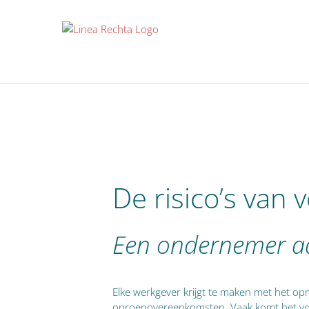
Ga
naar
inhoud
De risico’s van
Een ondernemer a
Elke werkgever krijgt te maken met het op
oproepovereenkomsten. Vaak komt het voo