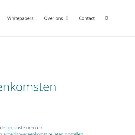
Whitepapers
Over ons
Contact
een­komsten
e tijd, vaste uren en
 arbeidsovereenkomst te laten opstellen.