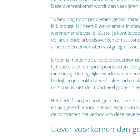
Deze overeenkomst wordt dan vaak jaren he
“Ik heb nog nooit problemen gehad, maar g
in Limburg. Hij heeft 9 werknemers in die
werknemer die veel bijkluste. Je kunt je v
de jaren oude arbeidsovereenkomst stond 
arbeidsovereenkomsten vastgelegd, Is het
Jeroen is meteen de arbeidsovereenkomst
tijd, vaste uren en oproepcontracten. Die g
mee bezig. De dagelijkse werkzaamheden vra
bedrijf, en je denkt dat veel zaken zich m
ontstaan is juist de impact veel groter in e
Het bedrijf van Jeroen is gespecialiseerd
en aangelegd. Vooral het aanleggen van tui
de contracten het verbod om deze neven
Liever voorkomen dan g