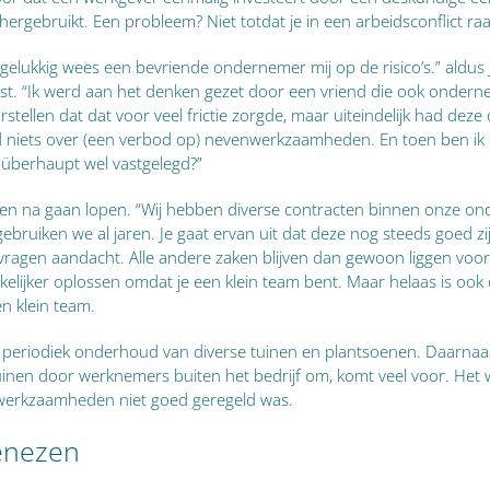
rgebruikt. Een probleem? Niet totdat je in een arbeidsconflict raa
elukkig wees een bevriende ondernemer mij op de risico’s.” aldus 
nst. “Ik werd aan het denken gezet door een vriend die ook onder
oorstellen dat dat voor veel frictie zorgde, maar uiteindelijk had d
niets over (een verbod op) nevenwerkzaamheden. En toen ben ik ee
 überhaupt wel vastgelegd?”
en na gaan lopen. “Wij hebben diverse contracten binnen onze o
ebruiken we al jaren. Je gaat ervan uit dat deze nog steeds goed zij
gen aandacht. Alle andere zaken blijven dan gewoon liggen voor ‘als
akkelijker oplossen omdat je een klein team bent. Maar helaas is ook
en klein team.
 in periodiek onderhoud van diverse tuinen en plantsoenen. Daarna
nen door werknemers buiten het bedrijf om, komt veel voor. Het was
werkzaamheden niet goed geregeld was.
enezen