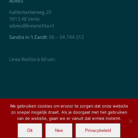
ADRES
Kaldenkerkerweg 20
5913 AE Venlo
advies@linearechta.nl
Sandra in ’t Zandt:
06 – 34 744 212
Linea Rechta is lid van:
We gebruiken cookies om ervoor te zorgen dat onze website
zo soepel mogelijk draait. Als je doorgaat met het gebruiken
van de website, gaan we er vanuit dat ermee instemt.
Ontworpen en gerealiseerd door
AMCLOUT graphic
design
Ok
Nee
Privacybeleid