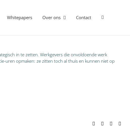
Whitepapers
Over ons
Contact
ategisch in te zetten. Werkgevers die onvoldoende werk
e-uren opmaken: ze zitten toch al thuis en kunnen niet op
Facebook
X
LinkedIn
E-
mail