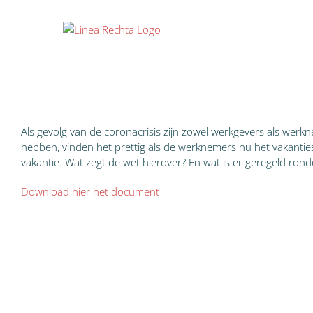
Ga
naar
inhoud
Als gevolg van de coronacrisis zijn zowel werkgevers als wer
hebben, vinden het prettig als de werknemers nu het vakanti
vakantie. Wat zegt de wet hierover? En wat is er geregeld ron
Download hier het document