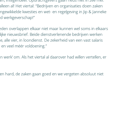
den, integendeel. Opdrachtgevers gaan heus niet in zee met
en al! Het viertal: “Bedrijven en organisaties doen zaken
 ingewikkelde kwesties en wet- en regelgeving in Jip & Janneke
oed werkgeverschap!”
eden overlappen elkaar niet maar kunnen wel soms in elkaars
ijke nieuwsbrief. Beide dienstverlenende bedrijven werken
alle vier, in loondienst. De zekerheid van een vast salaris
e en veel méér voldoening.”
erk’ om. Als het viertal al daarover had willen vertellen, er
erken hard, de zaken gaan goed en we vergeten absoluut niet