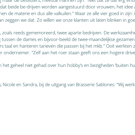
maar de beslissers, meestal mannen zijn.” Niet dat ze dat erg vin
at beide be-drijven worden aangestuurd door vrouwen, het idee alle
en de materie en dus alle valkuilen.” Waar ze alle vier goed in zijn:
 dan zeggen we dat. Zo willen we onze klanten uit laten blinken in g
jn, zoals reeds gememoreerd, twee aparte bedrijven. De werkzaamh
ng tussen de dames en bijvoor-beeld de twee-maandelijkse gezamenl
taal en hanteren tarieven die passen bij het mkb.” Ooit werkten ze, 
ier ondernemer. “Zelf aan het roer staan geeft ons een hogere driv
 het geheel niet gehad over hun hobby’s en bezigheden ‘buiten hun w
dra, Nicole en Sandra, bij de uitgang van Brasserie Sablones: “Wij w