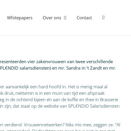
Whitepapers
Over ons
Contact
presenteerden vier zakenvrouwen van twee verschillende
SPL€NDID salarisdiensten) en mr. Sandra in ‘t Zandt en mr.
 er aanvankelijk een hard hoofd in. Het is menig maal al
k druk, niettemin is in een mum van tijd een afspraak
g in de ochtend bijeen én aan de koffie en thee in Brasserie
in zijn, dat staat op de website van SPL€NDID Salarisdiensten
bben verdiend. Vrouwennetwerken? Niks mis mee, zeggen ze. “Al