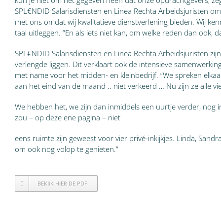
kun je niet om het gegeven heen dat onze opdrachtgevers, zeg 
SPL€NDID Salarisdiensten en Linea Rechta Arbeidsjuristen omd
met ons omdat wij kwalitatieve dienstverlening bieden. Wij kenn
taal uitleggen. “En als iets niet kan, om welke reden dan ook,
SPL€NDID Salarisdiensten en Linea Rechta Arbeidsjuristen zi
verlengde liggen. Dit verklaart ook de intensieve samenwerki
met name voor het midden- en kleinbedrijf. “We spreken elkaars 
aan het eind van de maand .. niet verkeerd … Nu zijn ze alle v
We hebben het, we zijn dan inmiddels een uurtje verder, nog in
zou – op deze ene pagina – niet
eens ruimte zijn geweest voor vier privé-inkijkjes. Linda, San
om ook nog volop te genieten.”
BEKIJK HIER DE PDF