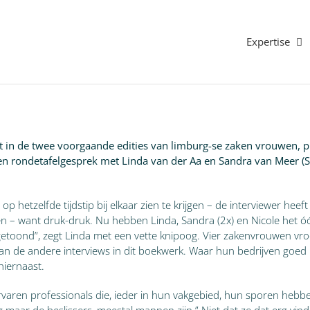
Expertise
t in de twee voorgaande edities van limburg-se zaken vrouwen, 
 Een rondetafelgesprek met Linda van der Aa en Sandra van Meer (
 hetzelfde tijdstip bij elkaar zien te krijgen – de interviewer heeft
n – want druk-druk. Nu hebben Linda, Sandra (2x) en Nicole het óó
getoond”, zegt Linda met een vette knipoog. Vier zakenvrouwen vroe
dan de andere interviews in dit boekwerk. Waar hun bedrijven goed 
hiernaast.
r ervaren professionals die, ieder in hun vakgebied, hun sporen he